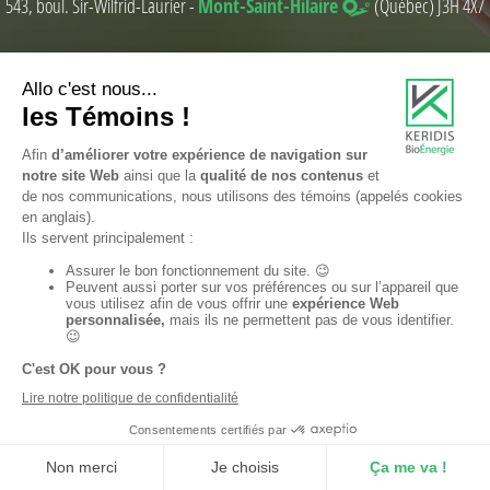
543, boul. Sir-Wilfrid-Laurier -
Mont-Saint-Hilaire
(Québec) J3H 4X7
©
Copyright
2021 KERIDIS BioÉnergie